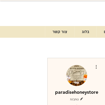
בלוג
צור קשר
More actions
paradisehoneystore
כותב/ת