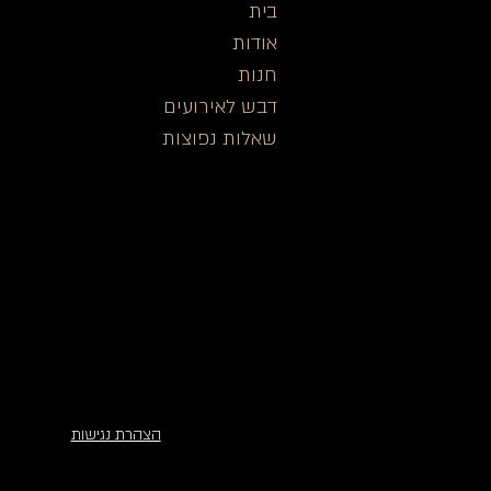
בית
א
ודות
חנות
דבש לאירועים
שאלות נפ
וצות
​הצהרת נגישות