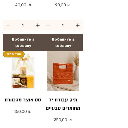
Цена
Цена
40,00 ₪
90,00 ₪
Добавить в
Добавить в
корзину
корзину
!מוצר חדש
תיק עבודת יד
סט אוצר מהכוורת
מחומרים טבעיים
Цена
150,00 ₪
Цена
350,00 ₪