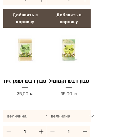
Добавить в
Добавить в
корзину
корзину
סבון דבש וקמומיל
סבון דבש ושמן זית
Цена
Цена
35,00 ₪
35,00 ₪