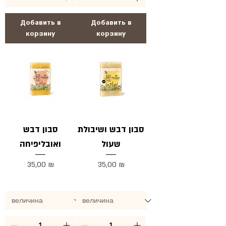
Добавить в
Добавить в
корзину
корзину
סבון דבש ושיבולת
סבון דבש
שעול
ואובליפיחה
Цена
Цена
35,00 ₪
35,00 ₪