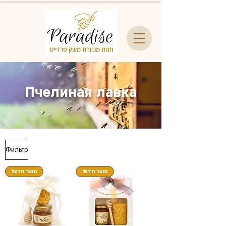
Пчелиная лавка
Фильтр
!מוצר חדש
!מוצר חדש