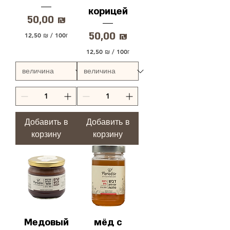
корицей
Цена
50,00 ₪
Цена
50,00 ₪
12,50 ₪
/
100г
1
2
12,50 ₪
/
100г
,
1
5
2
0
,
5
₪
0
з
а
₪
1
з
Добавить в
Добавить в
0
а
корзину
0
корзину
1
Г
0
р
0
а
Г
м
р
м
а
ы
м
м
ы
Медовый
мёд с