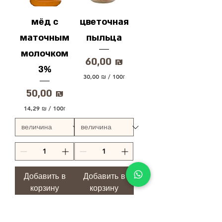
мёд с
цветочная
маточным
пыльца
молочком
Цена
60,00 ₪
3%
30,00 ₪
/
100г
3
Цена
50,00 ₪
0
,
14,29 ₪
/
100г
0
1
0
4
,
₪
2
з
9
а
1
₪
0
з
0
Добавить в
Добавить в
а
Г
корзину
1
корзину
р
0
а
0
м
Г
м
р
ы