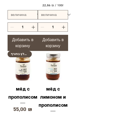
0
0
22,86 ₪
/
100г
Г
2
р
2
а
,
м
8
м
6
ы
₪
з
Добавить в
Добавить в
а
корзину
корзину
1
0
0
מומלץ בחורף
Г
р
а
м
м
ы
мёд с
мёд с
прополисом
лимоном и
прополисом
Цена
55,00 ₪