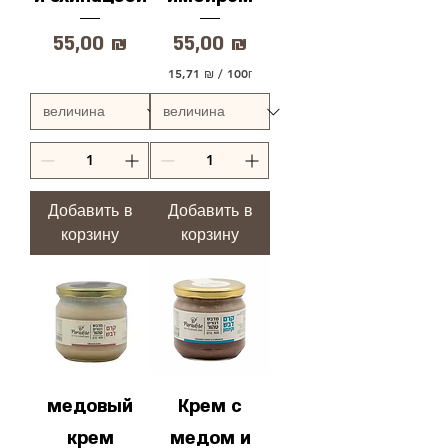
Цена
Цена
55,00 ₪
55,00 ₪
15,71 ₪
/
100г
1
5
,
7
1
₪
з
Добавить в
Добавить в
а
корзину
корзину
1
0
0
Г
р
а
м
м
ы
медовый
Крем с
крем
медом и