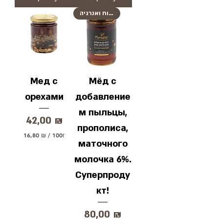
0
0
0
Г
מקור כוח ואנרגיה
Г
р
р
а
а
м
м
м
м
ы
ы
Мед с
Мёд с
орехами
добавление
м пыльцы,
Цена
42,00 ₪
прополиса,
16,80 ₪
/
100г
маточного
1
6
молочка 6%.
,
8
Суперпроду
0
кт!
₪
з
а
Цена
80,00 ₪
1