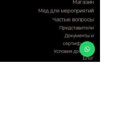
Магазин
Мёд для мероприятий
Частые вопросы
Представители
Документы и
сертификаты
Условия доставки
Блог
Контакты
Звоните: 050-248 7598
Настройки
Политика сайта
Политика
конфиденци
конфиденциал
альности
ьности