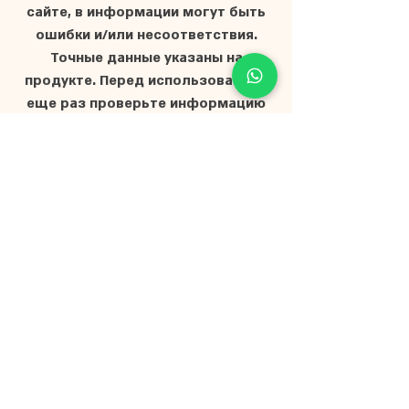
сайте, в информации могут быть
ошибки и/или несоответствия.
Точные данные указаны на
продукте. Перед использованием
еще раз проверьте информацию
на упаковке продукта.
Главная
О нас
Магазин
Мёд для мероприятий
Частые вопросы
Представители
Документы и
сертификаты
Условия доставки
Блог