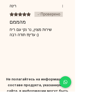
רינה
Оценка: 5 из 5 звезд.
Проверено
מהממם
שירות מצוין, נר נקי עם ריח
עדין!! תודה רבה :)
Не полагайтесь на информацию о
составе продукта, указанную на
сайте, в информации могут быть
ошибки и/или несоответствия.
Точные данные указаны на