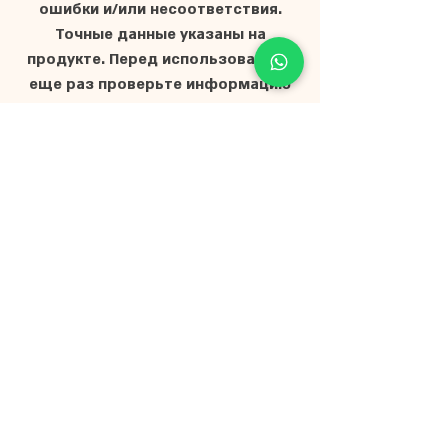
ошибки и/или несоответствия.
Точные данные указаны на
продукте. Перед использованием
еще раз проверьте информацию
на упаковке продукта.
Главная
О нас
Магазин
Мёд для мероприятий
Частые вопросы
Представители
Документы и
сертификаты
Условия доставки
Блог
Контакты