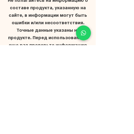
Не полагайтесь на информацию о
составе продукта, указанную на
сайте, в информации могут быть
ошибки и/или несоответствия.
Точные данные указаны на
продукте. Перед использованием
еще раз проверьте информацию
на упаковке продукта.
Главная
О нас
Магазин
Мёд для мероприятий
Частые вопросы
Представители
Документы и
сертификаты