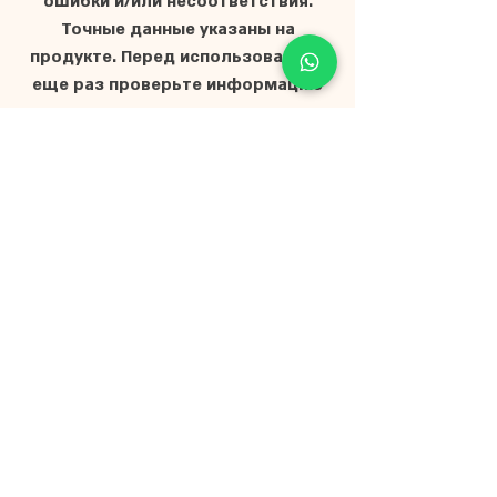
ошибки и/или несоответствия.
Точные данные указаны на
продукте. Перед использованием
еще раз проверьте информацию
на упаковке продукта.
Главная
О нас
Магазин
Мёд для мероприятий
Частые вопросы
Представители
Документы и
сертификаты
Условия доставки
Блог
Контакты