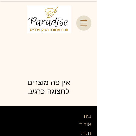
לתצוגה כרגע.
בית
א
ודות
חנות