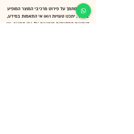
אין להסתמך על פירוט מרכיבי המוצר המופיע
באתר, יתכנו טעויות ו/או אי התאמות במידע,
הנתונים המדויקים מופיעים על גבי המוצר. יש
לבדוק שוב את הנתונים על גבי אריזת המוצר
לפני השימוש
בית
א
ודות
חנות
דבש לאירועים
שאלות נפ
וצות
משווקים
תעודות ואישורים
הבלוג שלנו
מדיניות משלוחים
צרו קש
ר