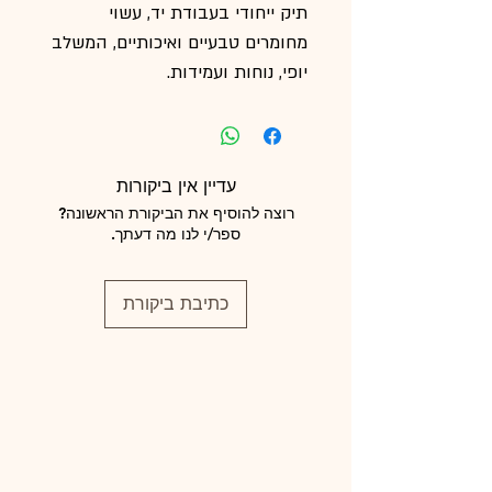
תיק ייחודי בעבודת יד, עשוי
מחומרים טבעיים ואיכותיים, המשלב
יופי, נוחות ועמידות.
✨ עבודת יד מוקפדת
✨ חומרים טבעיים
✨ קל ונוח לשימוש יומיומי
עדיין אין ביקורות
✨ עיצוב ייחודי ועל־זמני
רוצה להוסיף את הביקורת הראשונה?
✨ כל תיק הוא יחיד ומיוחד
ספר/י לנו מה דעתך.
מושלם למי שאוהבת מוצרים
טבעיים, איכותיים ובעלי אופי מיוחד.
כתיבת ביקורת
🌿